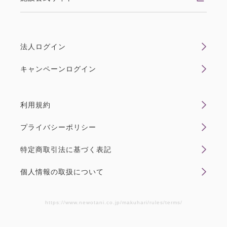
ラン】謎解き宿泊プラン～蒼月 探
（あおつき たん）の休日事件簿～
法人ログイン
（食事なし）14時チェックイン・
キャンペーンログイン
12時チェックアウト
素泊まり
現地払い・Web決済
利用規約
in 14:00~ 24:00 / out 12:00まで
プライバシーポリシー
【人気宿泊プラン「謎解き宿泊プラン」の最新作！】
特定商取引法に基づく表記
客室やホテル内に散りばめられた情報を集めて謎を解
く、体験型宿泊プラン。今回はさらに“推理”の要素が
個人情報の取扱について
加わりました。「ひらめき」で謎を解き、「論理」で
推理する、進化した謎解きゲームをお楽しみください
https://www.newotani.co.jp/makuhari/rules/terms/
♪