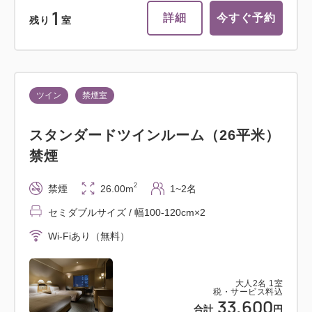
1
詳細
今すぐ予約
残り
室
ツイン
禁煙室
スタンダードツインルーム（26平米）
禁煙
2
禁煙
26.00m
1~2名
セミダブルサイズ / 幅100-120cm×2
Wi-Fiあり（無料）
大人
2
名
1
室
税・サービス料込
33,600
合計
円