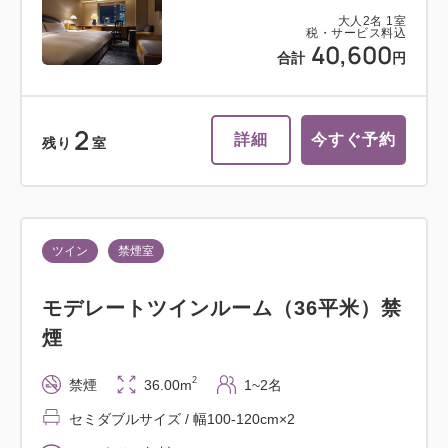
大人
2
名
1
室
税・サービス料込
40,600
合計
円
2
詳細
今すぐ予約
残り
室
ツイン
禁煙室
モデレートツインルーム（36平米）禁
煙
2
禁煙
36.00m
1~2名
セミダブルサイズ / 幅100-120cm×2