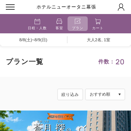
ホテルニューオータニ幕張
日程・人数
客室
プラン
カート
8/8(土)~8/9(日)
大人2名, 1室
20
プラン一覧
件数：
絞り込み