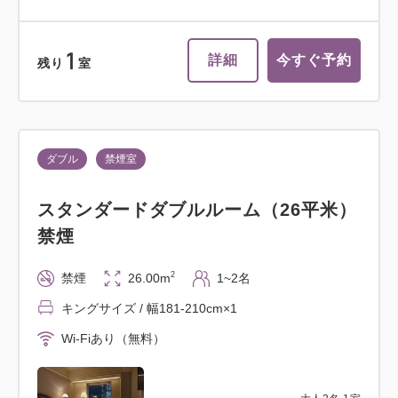
1
詳細
今すぐ予約
残り
室
ダブル
禁煙室
スタンダードダブルルーム（26平米）
禁煙
2
禁煙
26.00m
1~2名
キングサイズ / 幅181-210cm×1
Wi-Fiあり（無料）