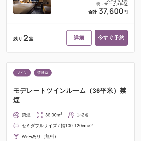
大人
2
名
1
室
税・サービス料込
37,600
合計
円
2
詳細
今すぐ予約
残り
室
ツイン
禁煙室
モデレートツインルーム（36平米）禁
煙
2
禁煙
36.00m
1~2名
セミダブルサイズ / 幅100-120cm×2
Wi-Fiあり（無料）