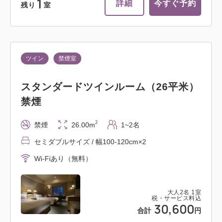
1
詳細
今すぐ予約
残り
室
ツイン
禁煙室
スタンダードツインルーム（26平米）
禁煙
2
禁煙
26.00m
1~2名
セミダブルサイズ / 幅100-120cm×2
Wi-Fiあり（無料）
大人
2
名
1
室
税・サービス料込
30,600
合計
円