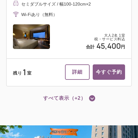
セミダブルサイズ / 幅100-120cm×2
Wi-Fiあり（無料）
大人
2
名
1
室
税・サービス料込
45,400
合計
円
1
詳細
今すぐ予約
残り
室
すべて表示（+2）
ツイン
禁煙室
スーペリアツインルーム（40平米）禁
煙