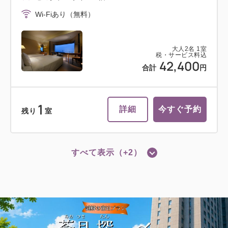
Wi-Fiあり（無料）
大人
2
名
1
室
税・サービス料込
42,400
合計
円
1
詳細
今すぐ予約
残り
室
すべて表示（+2）
ツイン
禁煙室
スーペリアツインルーム（40平米）禁
煙
2