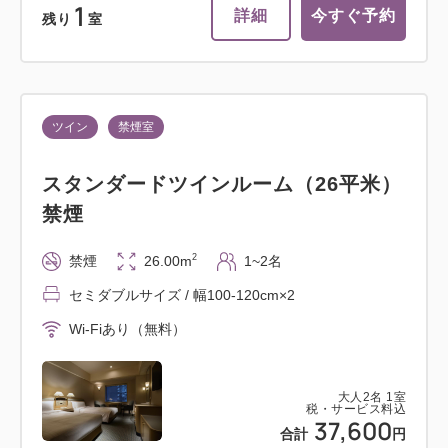
1
詳細
今すぐ予約
残り
室
ツイン
禁煙室
スタンダードツインルーム（26平米）
禁煙
2
禁煙
26.00m
1~2名
セミダブルサイズ / 幅100-120cm×2
Wi-Fiあり（無料）
大人
2
名
1
室
税・サービス料込
37,600
合計
円