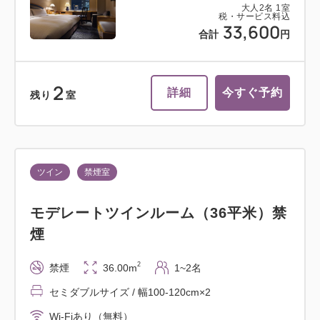
大人
2
名
1
室
税・サービス料込
33,600
合計
円
2
詳細
今すぐ予約
残り
室
ツイン
禁煙室
モデレートツインルーム（36平米）禁
煙
2
禁煙
36.00m
1~2名
セミダブルサイズ / 幅100-120cm×2
Wi-Fiあり（無料）