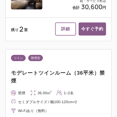
税・サービス料込
30,600
合計
円
2
詳細
今すぐ予約
残り
室
ツイン
禁煙室
モデレートツインルーム（36平米）禁
煙
2
禁煙
36.00m
1~2名
セミダブルサイズ / 幅100-120cm×2
Wi-Fiあり（無料）