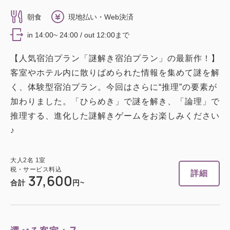
平米）禁煙
朝食
現地払い・Web決済
2
禁煙
51.00m
1~2名
in 14:00~ 24:00 / out 12:00まで
セミダブルサイズ / 幅100-120cm×2
【人気宿泊プラン「謎解き宿泊プラン」の最新作！】
Wi-Fiあり（無料）
客室やホテル内に散りばめられた情報を集めて謎を解
く、体験型宿泊プラン。今回はさらに“推理”の要素が
大人
2
名
1
室
加わりました。「ひらめき」で謎を解き、「論理」で
税・サービス料込
63,000
推理する、進化した謎解きゲームをお楽しみください
合計
円
♪
1
詳細
今すぐ予約
残り
室
大人
2
名
1
室
税・サービス料込
詳細
37,600
合計
円~