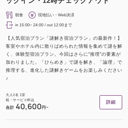
ックイン・12時チェックアウト
平米）禁煙
朝食
現地払い・Web決済
2
禁煙
51.00m
1~2名
in 15:00~ 24:00 / out 12:00まで
セミダブルサイズ / 幅100-120cm×2
【人気宿泊プラン「謎解き宿泊プラン」の最新作！】
Wi-Fiあり（無料）
客室やホテル内に散りばめられた情報を集めて謎を解
く、体験型宿泊プラン。今回はさらに“推理”の要素が
大人
2
名
1
室
加わりました。「ひらめき」で謎を解き、「論理」で
税・サービス料込
66,000
推理する、進化した謎解きゲームをお楽しみください
合計
円
♪
1
詳細
今すぐ予約
残り
室
大人
2
名
1
室
税・サービス料込
詳細
40,600
合計
円~