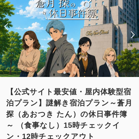
2
禁煙
40.00m
1~2名
セミダブルサイズ / 幅100-120cm×2
Wi-Fiあり（無料）
大人
2
名
1
室
税・サービス料込
49,400
合計
円
3
詳細
今すぐ予約
残り
室
【公式サイト最安値・屋内体験型宿
泊プラン】謎解き宿泊プラン～蒼月
探（あおつき たん）の休日事件簿
ツイン
禁煙室
～ （食事なし）15時チェックイ
スーペリアコーナーツインルーム（51
ン・12時チェックアウト