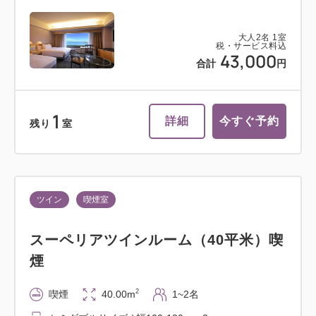
大人
2
名
1
室
税・サービス料込
43,000
合計
円
1
詳細
今すぐ予約
残り
室
ツイン
喫煙室
スーペリアツインルーム（40平米）喫
煙
2
喫煙
40.00m
1~2名