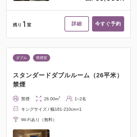
1
詳細
今すぐ予約
残り
室
ダブル
禁煙室
スタンダードダブルルーム（26平米）
禁煙
2
禁煙
26.00m
1~2名
キングサイズ / 幅181-210cm×1
Wi-Fiあり（無料）