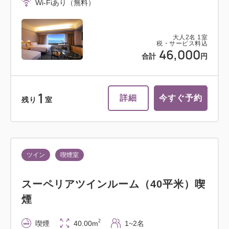
Wi-Fiあり（無料）
大人
2
名
1
室
税・サービス料込
46,000
合計
円
1
詳細
今すぐ予約
残り
室
ツイン
喫煙室
スーペリアツインルーム（40平米）喫
煙
2
喫煙
40.00m
1~2名