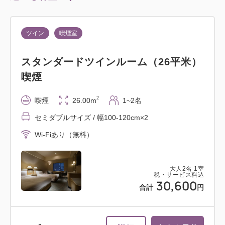
ツイン
喫煙室
スタンダードツインルーム（26平米）
喫煙
2
喫煙
26.00m
1~2名
セミダブルサイズ / 幅100-120cm×2
Wi-Fiあり（無料）
大人
2
名
1
室
税・サービス料込
30,600
合計
円