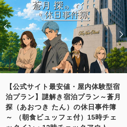
2
禁煙
40.00m
1~2名
セミダブルサイズ / 幅100-120cm×2
Wi-Fiあり（無料）
大人
2
名
1
室
税・サービス料込
45,400
合計
円
3
詳細
今すぐ予約
残り
室
【公式サイト最安値・屋内体験型宿
泊プラン】謎解き宿泊プラン～蒼月
探（あおつき たん）の休日事件簿
ツイン
禁煙室
～ （朝食ビュッフェ付）15時チェ
スーペリアコーナーツインルーム（51