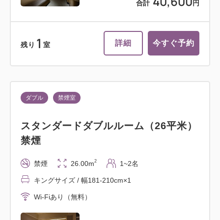
40,600
合計
円
1
詳細
今すぐ予約
残り
室
ダブル
禁煙室
スタンダードダブルルーム（26平米）
禁煙
2
禁煙
26.00m
1~2名
キングサイズ / 幅181-210cm×1
Wi-Fiあり（無料）