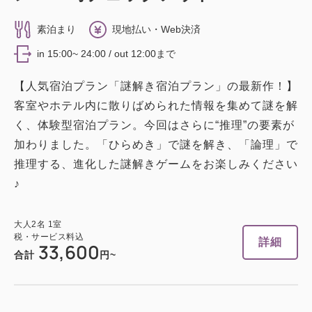
平米）禁煙
素泊まり
現地払い・Web決済
2
禁煙
51.00m
1~2名
in 15:00~ 24:00 / out 12:00まで
セミダブルサイズ / 幅100-120cm×2
【人気宿泊プラン「謎解き宿泊プラン」の最新作！】
Wi-Fiあり（無料）
客室やホテル内に散りばめられた情報を集めて謎を解
く、体験型宿泊プラン。今回はさらに“推理”の要素が
大人
2
名
1
室
加わりました。「ひらめき」で謎を解き、「論理」で
税・サービス料込
70,000
推理する、進化した謎解きゲームをお楽しみください
合計
円
♪
1
詳細
今すぐ予約
残り
室
大人
2
名
1
室
税・サービス料込
詳細
33,600
合計
円~