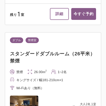
1
詳細
今すぐ予約
残り
室
ダブル
禁煙室
スタンダードダブルルーム（26平米）
禁煙
2
禁煙
26.00m
1~2名
キングサイズ / 幅181-210cm×1
Wi-Fiあり（無料）
大人
2
名
1
室