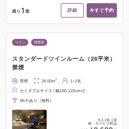
1
詳細
今すぐ予約
残り
室
ツイン
禁煙室
スタンダードツインルーム（26平米）
禁煙
2
禁煙
26.00m
1~2名
セミダブルサイズ / 幅100-120cm×2
Wi-Fiあり（無料）
大人
2
名
1
室
税・サービス料込