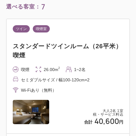
7
選べる客室：
ツイン
喫煙室
スタンダードツインルーム（26平米）
喫煙
2
喫煙
26.00m
1~2名
セミダブルサイズ / 幅100-120cm×2
Wi-Fiあり（無料）
大人
2
名
1
室
税・サービス料込
40,600
合計
円