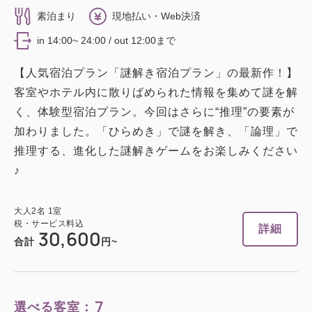
素泊まり
現地払い・Web決済
in 14:00~ 24:00 / out 12:00まで
【人気宿泊プラン「謎解き宿泊プラン」の最新作！】
客室やホテル内に散りばめられた情報を集めて謎を解
く、体験型宿泊プラン。今回はさらに“推理”の要素が
加わりました。「ひらめき」で謎を解き、「論理」で
推理する、進化した謎解きゲームをお楽しみください
♪
大人
2
名
1
室
税・サービス料込
詳細
30,600
合計
円~
7
選べる客室：