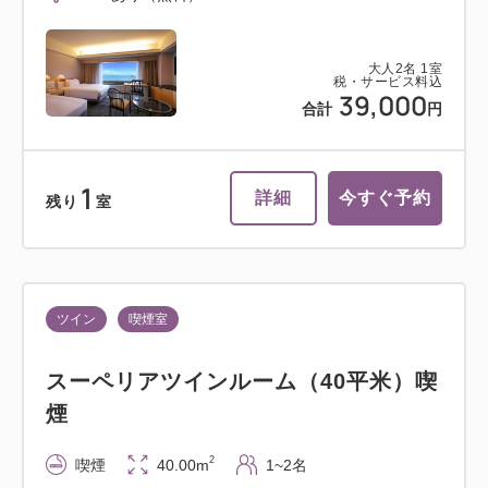
大人
2
名
1
室
税・サービス料込
39,000
合計
円
1
詳細
今すぐ予約
残り
室
ツイン
喫煙室
スーペリアツインルーム（40平米）喫
煙
2
喫煙
40.00m
1~2名