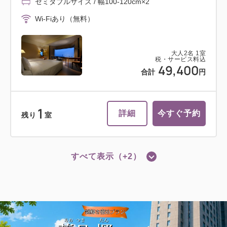
セミダブルサイズ / 幅100-120cm×2
Wi-Fiあり（無料）
大人
2
名
1
室
税・サービス料込
49,400
合計
円
1
詳細
今すぐ予約
残り
室
すべて表示（+2）
ツイン
禁煙室
スーペリアツインルーム（40平米）禁
煙