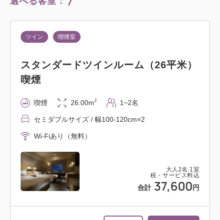
7
選べる客室：
ツイン
喫煙室
スタンダードツインルーム（26平米）
喫煙
2
喫煙
26.00m
1~2名
セミダブルサイズ / 幅100-120cm×2
Wi-Fiあり（無料）
大人
2
名
1
室
税・サービス料込
37,600
合計
円