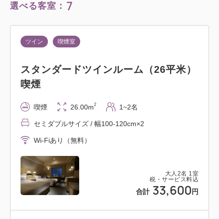
7
選べる客室：
ツイン
喫煙室
スタンダードツインルーム（26平米）
喫煙
2
喫煙
26.00m
1~2名
セミダブルサイズ / 幅100-120cm×2
Wi-Fiあり（無料）
大人
2
名
1
室
税・サービス料込
33,600
合計
円