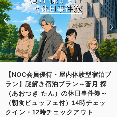
禁煙
40.00m
1~2名
セミダブルサイズ / 幅100-120cm×2
Wi-Fiあり（無料）
大人
2
名
1
室
税・サービス料込
42,400
合計
円
3
詳細
今すぐ予約
残り
室
【NOC会員優待・屋内体験型宿泊プ
ラン】謎解き宿泊プラン～蒼月 探
（あおつき たん）の休日事件簿～
ツイン
禁煙室
（朝食ビュッフェ付）14時チェッ
スーペリアコーナーツインルーム（51
クイン・12時チェックアウト