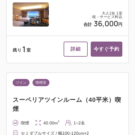
大人
2
名
1
室
税・サービス料込
36,000
合計
円
1
詳細
今すぐ予約
残り
室
ツイン
喫煙室
スーペリアツインルーム（40平米）喫
煙
2
喫煙
40.00m
1~2名
セミダブルサイズ / 幅100-120cm×2