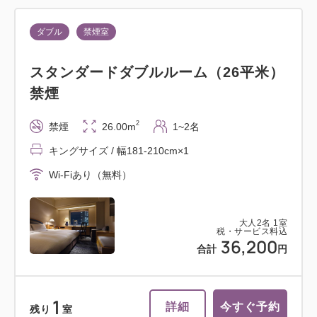
ダブル
禁煙室
スタンダードダブルルーム（26平米）
禁煙
2
禁煙
26.00m
1~2名
キングサイズ / 幅181-210cm×1
Wi-Fiあり（無料）
大人
2
名
1
室
税・サービス料込
36,200
合計
円
1
詳細
今すぐ予約
残り
室