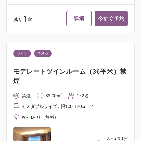
1
詳細
今すぐ予約
残り
室
ツイン
禁煙室
モデレートツインルーム（36平米）禁
煙
2
禁煙
36.00m
1~2名
セミダブルサイズ / 幅100-120cm×2
Wi-Fiあり（無料）
大人
2
名
1
室