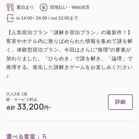
素泊まり
現地払い・Web決済
in 14:00~ 24:00 / out 12:00まで
【人気宿泊プラン「謎解き宿泊プラン」の最新作！】
客室やホテル内に散りばめられた情報を集めて謎を解
く、体験型宿泊プラン。今回はさらに“推理”の要素が
加わりました。「ひらめき」で謎を解き、「論理」で
推理する、進化した謎解きゲームをお楽しみください
♪
大人
2
名
1
室
税・サービス料込
詳細
33,200
合計
円~
5
選べる客室：