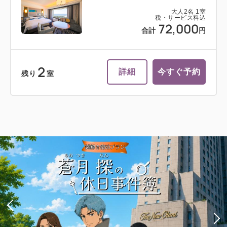
大人
2
名
1
室
税・サービス料込
72,000
合計
円
2
詳細
今すぐ予約
残り
室