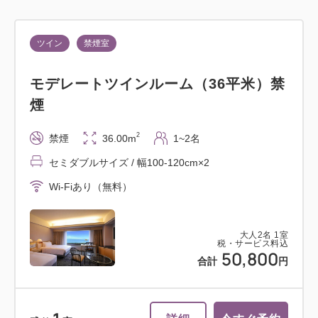
ツイン
禁煙室
モデレートツインルーム（36平米）禁
煙
2
禁煙
36.00m
1~2名
セミダブルサイズ / 幅100-120cm×2
Wi-Fiあり（無料）
大人
2
名
1
室
税・サービス料込
50,800
合計
円