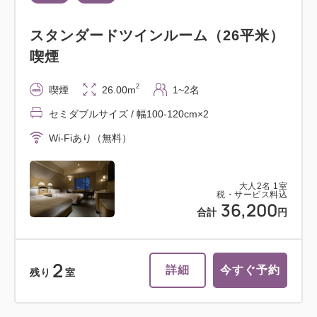
スタンダードツインルーム（26平米）
喫煙
2
喫煙
26.00m
1~2名
セミダブルサイズ / 幅100-120cm×2
Wi-Fiあり（無料）
大人
2
名
1
室
税・サービス料込
36,200
合計
円
2
詳細
今すぐ予約
残り
室