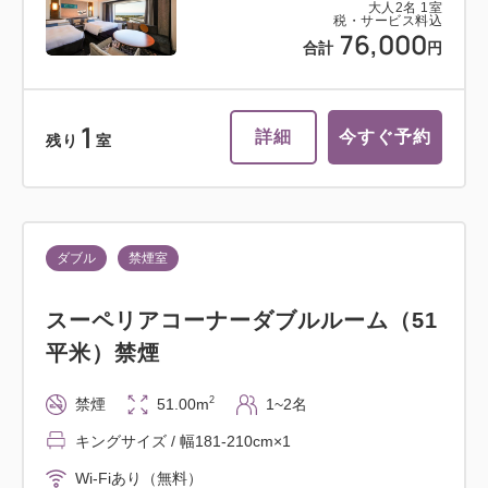
大人
2
名
1
室
税・サービス料込
76,000
合計
円
1
詳細
今すぐ予約
残り
室
ダブル
禁煙室
スーペリアコーナーダブルルーム（51
平米）禁煙
2
禁煙
51.00m
1~2名
キングサイズ / 幅181-210cm×1
Wi-Fiあり（無料）