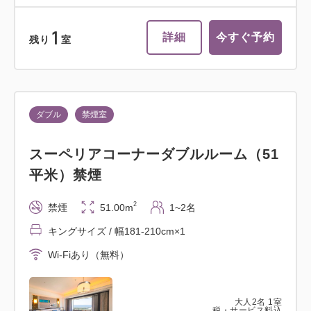
1
詳細
今すぐ予約
残り
室
ダブル
禁煙室
スーペリアコーナーダブルルーム（51
平米）禁煙
2
禁煙
51.00m
1~2名
キングサイズ / 幅181-210cm×1
Wi-Fiあり（無料）
大人
2
名
1
室
税・サービス料込