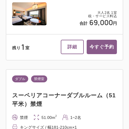
大人
2
名
1
室
税・サービス料込
69,000
合計
円
1
詳細
今すぐ予約
残り
室
ダブル
禁煙室
スーペリアコーナーダブルルーム（51
平米）禁煙
2
禁煙
51.00m
1~2名
キングサイズ / 幅181-210cm×1