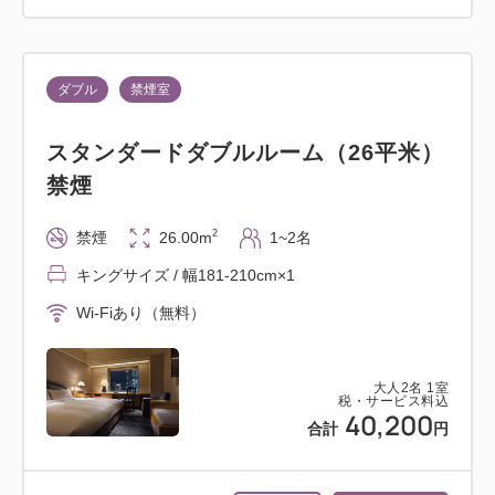
ダブル
禁煙室
スタンダードダブルルーム（26平米）
禁煙
2
禁煙
26.00m
1~2名
キングサイズ / 幅181-210cm×1
Wi-Fiあり（無料）
大人
2
名
1
室
税・サービス料込
40,200
合計
円