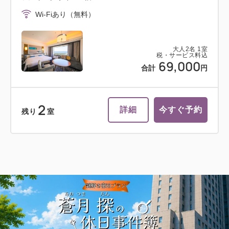
Wi-Fiあり（無料）
大人
2
名
1
室
税・サービス料込
69,000
合計
円
2
詳細
今すぐ予約
残り
室