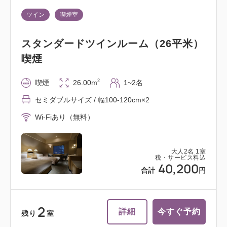
ツイン
喫煙室
スタンダードツインルーム（26平米）
喫煙
2
喫煙
26.00m
1~2名
セミダブルサイズ / 幅100-120cm×2
Wi-Fiあり（無料）
大人
2
名
1
室
税・サービス料込
40,200
合計
円
2
詳細
今すぐ予約
残り
室