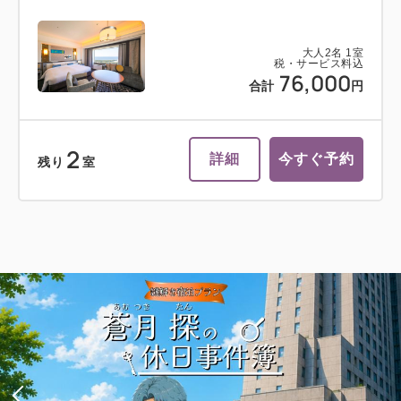
大人
2
名
1
室
税・サービス料込
76,000
合計
円
2
詳細
今すぐ予約
残り
室