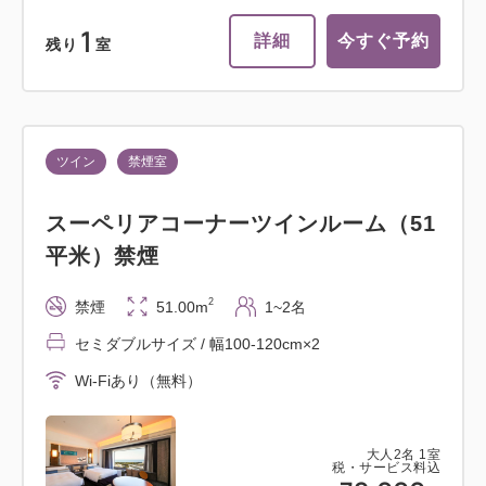
1
詳細
今すぐ予約
残り
室
ツイン
禁煙室
スーペリアコーナーツインルーム（51
平米）禁煙
2
禁煙
51.00m
1~2名
セミダブルサイズ / 幅100-120cm×2
Wi-Fiあり（無料）
大人
2
名
1
室
税・サービス料込