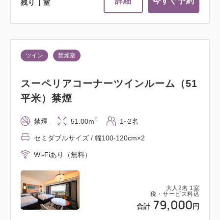
1
詳細
今すぐ予約
残り
室
ツイン
禁煙室
スーペリアコーナーツインルーム（51
平米）禁煙
2
禁煙
51.00m
1~2名
セミダブルサイズ / 幅100-120cm×2
Wi-Fiあり（無料）
大人
2
名
1
室
税・サービス料込
79,000
合計
円