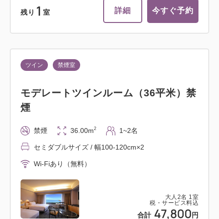
1
詳細
今すぐ予約
残り
室
ツイン
禁煙室
モデレートツインルーム（36平米）禁
煙
2
禁煙
36.00m
1~2名
セミダブルサイズ / 幅100-120cm×2
Wi-Fiあり（無料）
大人
2
名
1
室
税・サービス料込
47,800
合計
円