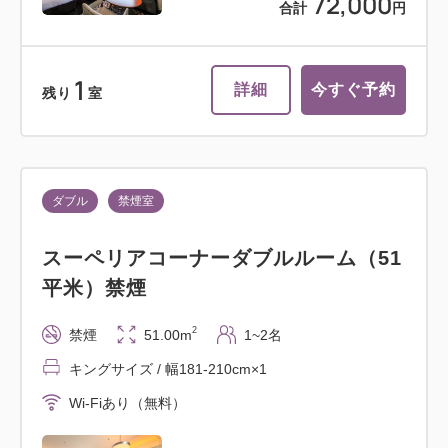
72,000
合計
円
1
詳細
今すぐ予約
残り
室
ダブル
禁煙室
スーペリアコーナーダブルルーム（51
平米）禁煙
2
禁煙
51.00m
1~2名
キングサイズ / 幅181-210cm×1
Wi-Fiあり（無料）