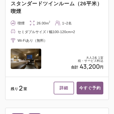
スタンダードツインルーム（26平米）
喫煙
2
喫煙
26.00m
1~2名
セミダブルサイズ / 幅100-120cm×2
Wi-Fiあり（無料）
大人
2
名
1
室
税・サービス料込
43,200
合計
円
2
詳細
今すぐ予約
残り
室