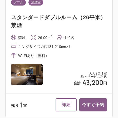
ダブル
禁煙室
スタンダードダブルルーム（26平米）
禁煙
2
禁煙
26.00m
1~2名
キングサイズ / 幅181-210cm×1
Wi-Fiあり（無料）
大人
2
名
1
室
税・サービス料込
43,200
合計
円
1
詳細
今すぐ予約
残り
室