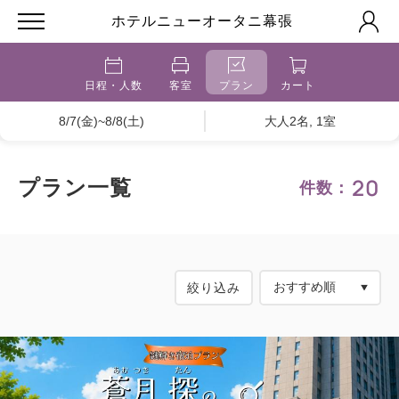
ホテルニューオータニ幕張
日程・人数
客室
プラン
カート
8/7(金)~8/8(土)
大人2名, 1室
20
プラン一覧
件数：
絞り込み