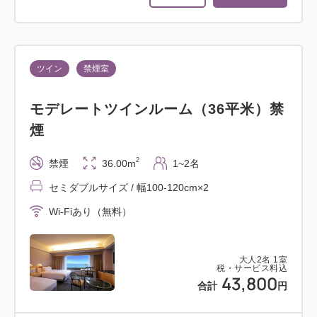
ツイン
禁煙室
モデレートツインルーム（36平米）禁
煙
2
禁煙
36.00m
1~2名
セミダブルサイズ / 幅100-120cm×2
Wi-Fiあり（無料）
大人
2
名
1
室
税・サービス料込
43,800
合計
円