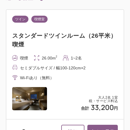
ツイン
喫煙室
スタンダードツインルーム（26平米）
喫煙
2
喫煙
26.00m
1~2名
セミダブルサイズ / 幅100-120cm×2
Wi-Fiあり（無料）
大人
2
名
1
室
税・サービス料込
33,200
合計
円